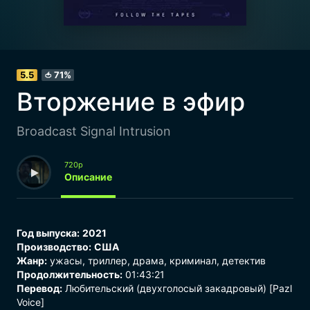
5.5
71%
🍅
Вторжение в эфир
Broadcast Signal Intrusion
720p
Описание
Год выпуска:
2021
Производство:
США
Жанр:
ужасы
,
триллер
,
драма
,
криминал
,
детектив
Продолжительность:
01:43:21
Перевод:
Любительский (двухголосый закадровый) [Pazl
Voice]