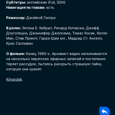
Субтитры:
английские (Full, SDH)
Навигация по главам:
есть
Режиссер:
Джейкоб Гентри
В ролях:
Энтони Е. Кебрал, Ричард Котовски, Джефф
Длуголецки, Дженнифер Джелсема, Томас Косик, Келли
Мак, Стив Прингл, Гарри Шам мл., Мадрид Ст. Анхело,
Крис Салливан
О фильме:
Конец 1990-х. Архивист видео наталкивается
на несколько пиратских эфирных записей и постепенно
теряет рассудок, пытаясь раскрыть страшную тайну,
которую они хранят.