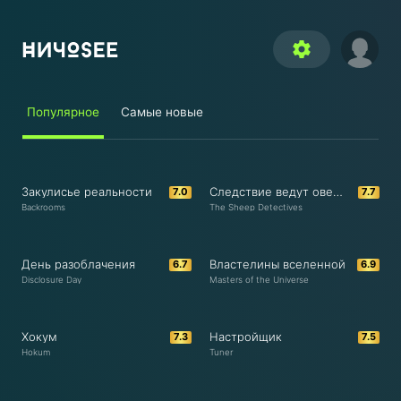
settings
Популярное
Самые новые
Закулисье реальности
Следствие ведут овечки
7.0
7.7
Backrooms
The Sheep Detectives
День разоблачения
Властелины вселенной
6.7
6.9
Disclosure Day
Masters of the Universe
Хокум
Настройщик
7.3
7.5
Hokum
Tuner