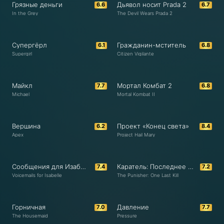
Грязные деньги
Дьявол носит Prada 2
6.6
6.7
In the Grey
The Devil Wears Prada 2
Супергёрл
Гражданин-мститель
6.1
6.8
Supergirl
Citizen Vigilante
Майкл
Мортал Комбат 2
7.7
6.8
Michael
Mortal Kombat II
Вершина
Проект «Конец света»
6.2
8.4
Apex
Project Hail Mary
Сообщения для Изабель
Каратель: Последнее убийство
7.4
7.2
Voicemails for Isabelle
The Punisher: One Last Kill
Горничная
Давление
7.0
7.7
The Housemaid
Pressure