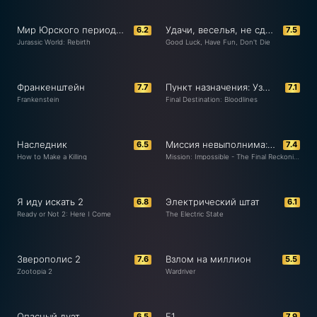
Мир Юрского периода: Возрождение
Удачи, веселья, не сдохни
6.2
7.5
Jurassic World: Rebirth
Good Luck, Have Fun, Don't Die
Франкенштейн
Пункт назначения: Узы крови
7.7
7.1
Frankenstein
Final Destination: Bloodlines
Наследник
Миссия невыполнима: Финальная расплата
6.5
7.4
How to Make a Killing
Mission: Impossible - The Final Reckoning
Я иду искать 2
Электрический штат
6.8
6.1
Ready or Not 2: Here I Come
The Electric State
Зверополис 2
Взлом на миллион
7.6
5.5
Zootopia 2
Wardriver
Опасный дуэт
F1
6.5
7.9