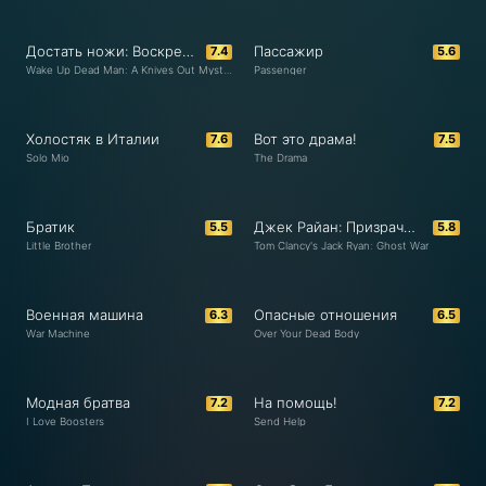
Достать ножи: Воскрешение покойника
Пассажир
7.4
5.6
Wake Up Dead Man: A Knives Out Mystery
Passenger
Холостяк в Италии
Вот это драма!
7.6
7.5
Solo Mio
The Drama
Братик
Джек Райан: Призрачная война
5.5
5.8
Little Brother
Tom Clancy's Jack Ryan: Ghost War
Военная машина
Опасные отношения
6.3
6.5
War Machine
Over Your Dead Body
Модная братва
На помощь!
7.2
7.2
I Love Boosters
Send Help