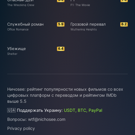
The Wrecking Crew
F1: The Movie
Служебный роман
Грозовой перевал
5.9
6.2
Office Romance
Wuthering Heights
Убежище
6.4
Shelter
Ничоsee: рейтинг популярности новых фильмов со всех
цифровых платформ с переводом и рейтингом IMDb
выше 5.5
🇺🇦 Поддержать Украину:
USDT, BTC, PayPal
Вопросы:
wtf@nichosee.com
Privacy policy