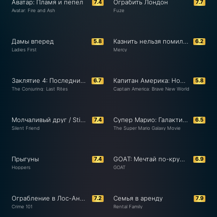
Аватар: Пламя и пепел
Ограбить Лондон
7.4
7.7
Avatar: Fire and Ash
Fuze
Дамы вперед
Казнить нельзя помиловать / Милосердие
5.8
6.2
Ladies First
Mercy
Заклятие 4: Последний обряд
Капитан Америка: Новый мировой порядок
6.7
5.8
The Conjuring: Last Rites
Captain America: Brave New World
Молчаливый друг / Stille Freundin
Супер Марио: Галактическое кино
7.4
6.5
Silent Friend
The Super Mario Galaxy Movie
Прыгуны
GOAT: Мечтай по-крупному
7.4
6.9
Hoppers
GOAT
Ограбление в Лос-Анджелесе
Семья в аренду
7.2
7.9
Crime 101
Rental Family