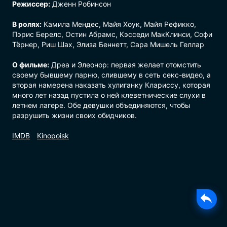
Режиссер:
Дженн Робинсон
В ролях:
Камила Мендес, Майя Хоук, Майя Рефикко,
Пэрис Берелс, Остин Абрамс, Кэсседи МакКлинси, Софи
Тёрнер, Риш Шах, Элиза Беннетт, Сара Мишель Геллар
О фильме:
Дреа и Элеонор: первая желает отомстить
своему бывшему парню, слившему в сеть секс-видео, а
вторая намерена наказать хулиганку Клариссу, которая
много лет назад пустила о ней клеветнические слухи в
летнем лагере. Обе девушки объединяются, чтобы
разрушить жизни своих обидчиков.