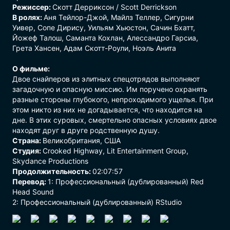
Режиссер:
Скотт Дерриксон / Scott Derrickson
В ролях:
Аня Тейлор-Джой, Майлз Теллер, Сигурни
Уивер, Сопе Дирису, Уильям Хьюстон, Сачин Бхатт,
Йожеф Талош, Саманта Кохлан, Алессандро Гарсиа,
Грета Хансен, Адам Скотт-Роули, Ноэль Анита
О фильме:
Двое снайперов из элитных спецотрядов выполняют
загадочную и опасную миссию. Им поручено охранять
разные стороны глубокого, непроходимого ущелья. При
этом никто из них не догадывается, что находится на
дне. В этих суровых, смертельно опасных условиях двое
находят друг в друге родственную душу.
Страна:
Великобритания, США
Студия:
Crooked Highway, Lit Entertainment Group,
Skydance Productions
Продолжительность:
02:07:57
Перевод:
1: Профессиональный (дублированный) Red
Head Sound
2: Профессиональный (дублированный) RStudio