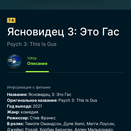
7.6
Ясновидец 3: Это Гас
Psych 3: This Is Gus
1080p
Описание
Информация о фильме
Название:
Ясновидец 3: Это Гас
Оригинальное название:
Psych 3: This Is Gus
Год выхода:
2021
Жанр:
комедия
Режиссер:
Стив Фрэнкс
В ролях:
Тимоти Омандсон, Дуле Хилл, Мэгги Лоусон,
Джеймс Родэй, Корбин Бернсен, Аллен Мальдонадо,