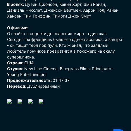
В ролях:
Дуэйн Джонсон, Кевин Харт, Эми Райан,
Даниэль Николет, Джейсон Бейтмен, Аарон Пол, Райан
Хансен, Тим Гриффин, Тимоти Джон Смит
О фильме:
От лайка в соцсети до спасения мира - один шаг.
Сегодня ты френдишь бывшего одноклассника, а завтра
- он тащит тебя под пули. Кто ж знал, что заядлый
любитель пончиков превратится в похожего на скалу
супершпиона.
Страна:
США
Студия:
New Line Cinema, Bluegrass Films, Principato-
Young Entertainment
Продолжительность:
01:47:37
Перевод:
Дублированный