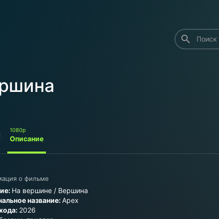
search
ршина
1080p
Описание
ация о фильме
ие:
На вершине / Вершина
альное название:
Apex
хода:
2026