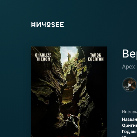
Ве
Apex
Информ
Назван
Оригин
Год вы