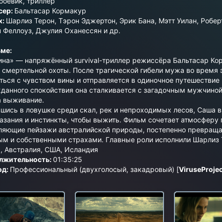
боевик
,
триллер
сер:
Бальтасар Кормакур
х:
Шарлиз Терон, Тэрон Эджертон, Эрик Бана, Мэтт Уилан, Робер
 Феллоуз, Джулия Оханессян и др.
ме:
на» — напряжённый survival-триллер режиссёра Бальтасар Кор
 смертельной охоты. После трагической гибели мужа во время
ться с чувством вины и отправляется в одиночное путешествие
данного спокойствия она сталкивается с загадочным мужчиной
а выживание.
шись в ловушке среди скал, рек и непроходимых лесов, Саша 
азания и инстинкты, чтобы выжить. Фильм сочетает атмосферу 
ляющие пейзажи австралийской природы, постепенно превраща
м и собственными страхами. Главные роли исполнили Шарлиз Т
, Австралия, США, Исландия
лжительность:
01:35:25
од:
Профессиональный (двухголосый, закадровый) [
ViruseProjec