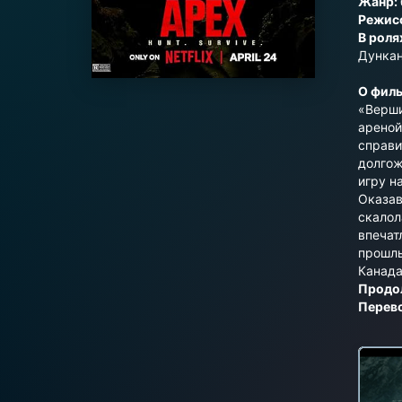
Жанр:
Режис
В роля
Дункан
О филь
«Верши
ареной
справи
долгож
игру н
Оказав
скалол
впечат
прошлы
Канада
Продо
Перев