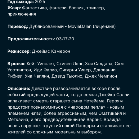
Год выхода:
2025
Жанр:
Фантастика
,
фэнтези
,
боевик
,
триллер
,
приключения
Перевод:
Дублированный - MovieDalen (лицензия)
Продолжительность:
03:17:20
Режиссер:
Джеймс Кэмерон
В ролях:
Кейт Уинслет, Стивен Лэнг, Зои Салдана, Сэм
Уортингтон, Иди Фалко, Сигурни Уивер, Джованни
Рибизи, Уна Чаплин, Дэвид Тьюлис, Джек Чемпион
Описание:
Действие разворачивается вскоре после
событий предыдущей части, когда семья Джейка Салли
оплакивает смерть старшего сына Нетейама. Героям
предстоит познакомиться с «народом пепла» - новым
племенем на’ви, более агрессивным, чем Оматикайя и
Меткаина, и его предводительницей Варанг. Вражда
вновь нарушает хрупкий покой Пандоры и сталкивает ее
жителей со сложным моральным выбором.