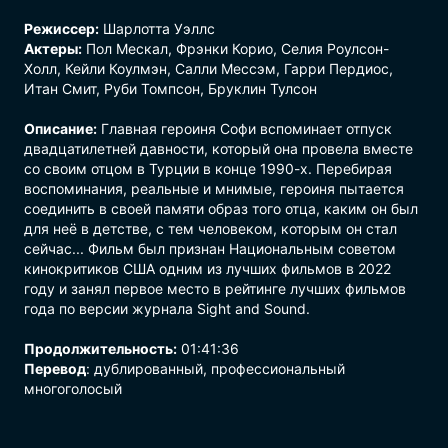
Режиссер:
Шарлотта Уэллс
Актеры:
Пол Мескал, Фрэнки Корио, Селия Роулсон-
Холл, Кейли Коулмэн, Салли Мессэм, Гарри Пердиос,
Итан Смит, Руби Томпсон, Бруклин Тулсон
Описание:
Главная героиня Софи вспоминает отпуск
двадцатилетней давности, который она провела вместе
со своим отцом в Турции в конце 1990-х. Перебирая
воспоминания, реальные и мнимые, героиня пытается
соединить в своей памяти образ того отца, каким он был
для неё в детстве, с тем человеком, которым он стал
сейчас... Фильм был признан Национальным советом
кинокритиков США одним из лучших фильмов в 2022
году и занял первое место в рейтинге лучших фильмов
года по версии журнала Sight and Sound.
Продолжительность:
01:41:36
Перевод
: дублированный, профессиональный
многоголосый