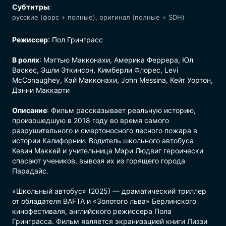
Субтитры
:
русские (форс + полные), оригинал (полные + SDH)
Режиссер
: Пол Гринграсс
В ролях
: Мэттью Макконахи, Америка Феррера, Юл
Васкес, Эшли Эткинсон, Кимберли Флорес, Levi
McConaughey, Кэй Макконахи, John Messina, Кейт Уортон,
Дэнни Маккарти
Описание
: Фильм рассказывает реальную историю,
произошедшую в 2018 году во время самого
разрушительного и смертоносного лесного пожара в
истории Калифорнии. Водитель школьного автобуса
Кевин Маккей и учительница Мэри Людвиг героически
спасают учеников, вывозя их из горящего города
Парадайс.
«Школьный автобус» (2025) — драматический триллер
от обладателя BAFTA и «Золотого льва» Берлинского
кинофестиваля, английского режиссера Пола
Гринграсса. Фильм является экранизацией книги Лиззи