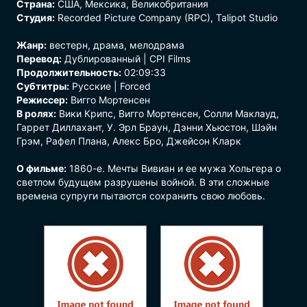
Страна:
США, Мексика, Великобритания
Студия:
Recorded Picture Company (RPC), Talipot Studio
Жанр:
вестерн
,
драма
,
мелодрама
Перевод:
Дублированный | CPI Films
Продолжительность:
02:09:33
Субтитры:
Русские | Forced
Режиссер:
Вигго Мортенсен
В ролях:
Вики Крипс, Вигго Мортенсен, Солли Маклауд,
Гаррет Диллахант, У. Эрл Браун, Дэнни Хьюстон, Шэйн
Грэм, Рафел Плана, Алекс Бро, Джейсон Кларк
О фильме:
1860-е. Мечты Вивиан и ее мужа Хольгера о
светлом будущем разрушены войной. В эти сложные
времена супруги пытаются сохранить свою любовь.