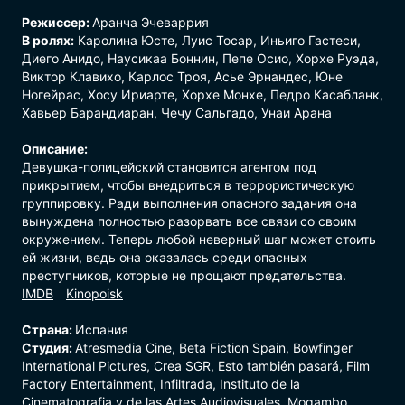
Режиссер:
Аранча Эчеваррия
В ролях:
Каролина Юсте, Луис Тосар, Иньиго Гастеси,
Диего Анидо, Наусикаа Боннин, Пепе Осио, Хорхе Руэда,
Виктор Клавихо, Карлос Троя, Асье Эрнандес, Юне
Ногейрас, Хосу Ириарте, Хорхе Монхе, Педро Касабланк,
Хавьер Барандиаран, Чечу Сальгадо, Унаи Арана
Описание:
Девушка-полицейский становится агентом под
прикрытием, чтобы внедриться в террористическую
группировку. Ради выполнения опасного задания она
вынуждена полностью разорвать все связи со своим
окружением. Теперь любой неверный шаг может стоить
ей жизни, ведь она оказалась среди опасных
преступников, которые не прощают предательства.
Страна:
Испания
Студия:
Atresmedia Cine, Beta Fiction Spain, Bowfinger
International Pictures, Crea SGR, Esto también pasará, Film
Factory Entertainment, Infiltrada, Instituto de la
Cinematografia y de las Artes Audiovisuales, Mogambo,