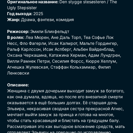
Оригинальное название:
Den stygge stesøsteren / The
Ugly Stepsister
Год выхода:
2025
Жанр:
Драма
,
фэнтези
,
комедия
Режиссер:
Эмили Блихфельдт
В ролях:
Леа Мюрен, Ане Даль Торп, Теа Софье Лок
Несс, Фло Фагерли, Исак Калмрот, Мальте Гордингер,
Ральф Карлссон, Исак Аспберг, Альбен Вайденблад,
Оксана Черкашина, Катажина Херман, Адам Лундгрен,
Вилли Рамнек Петри, Сесилия Форсс, Кюрре Хеллум,
Агнешка Жулевская, Стаффан Кольхаммар, Филип
Ленковски
Описание:
Женщина с двумя дочерьми выходит замуж за богатого,
как она думала, вдовца, но после его внезапной смерти
оказывается в ещё больших долгах. Её старшая дочь
Эльвира, некрасивая сводная сестра прекрасной Агнес,
мечтает выйти замуж за принца и готова на многое,
чтобы стать красавицей и блистать на грядущем балу.
Рассматривая это как выгодное вложение средств, мать
отправляет Эльвиру на операцию по исправлению