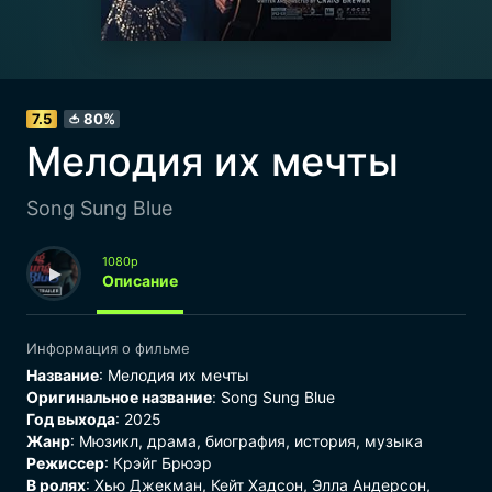
7.5
80%
🍅
Мелодия их мечты
Song Sung Blue
1080p
Описание
Информация о фильме
Название
: Мелодия их мечты
Оригинальное название
: Song Sung Blue
Год выхода
: 2025
Жанр
:
Мюзикл
,
драма
,
биография
,
история
,
музыка
Режиссер
: Крэйг Брюэр
В ролях
: Хью Джекман, Кейт Хадсон, Элла Андерсон,