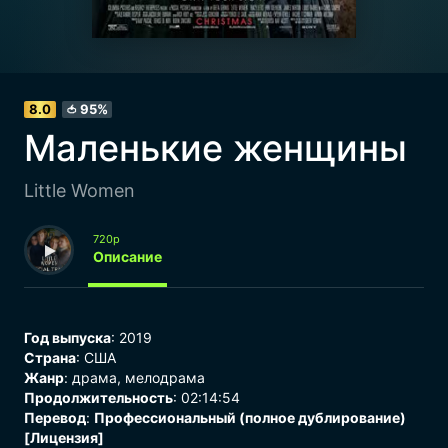
8.0
95%
🍅
Маленькие женщины
Little Women
720p
Описание
Год выпуска
: 2019
Страна
: США
Жанр
:
драма
,
мелодрама
Продолжительность
: 02:14:54
Перевод
:
Профессиональный (полное дублирование)
[Лицензия]