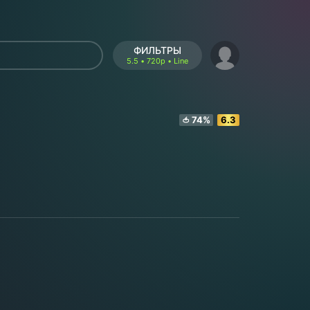
ФИЛЬТРЫ
5.5 • 720p • Line
74%
6.3
🍅