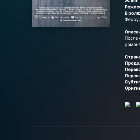
Жанр:
Режис
В роля
Ферру,
Описан
После 
романа
Стран
Продо
Перево
Перево
Субти
Ориги