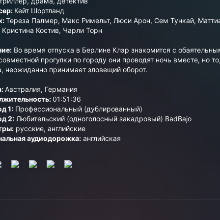
триллер
,
драма
,
детектив
сер:
Кейт Шортланд
х:
Тереза Палмер, Макс Римельт, Люси Арон, Сем Тункай, Матти
 Кристина Костив, Чарли Торн
ие:
Во время отпуска в Берлине Клэр знакомится с обаятельны
совместной прогулки по городу они проводят ночь вместе, но то
, неожиданно принимает зловещий оборот.
а:
Австралия, Германия
лжительность:
01:51:36
д 1:
Профессиональный (дублированный)
д 2:
Любительский (одноголосный закадровый) BadBajo
тры:
русские, английские
нальная аудиодорожка:
английская