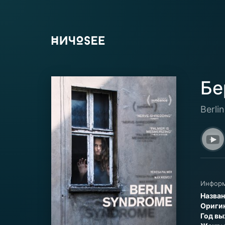
Бе
Berli
Информ
Назван
Оригин
Год вы