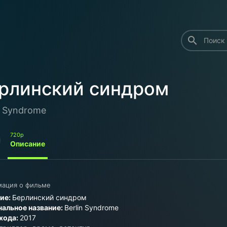
search
рлинский синдром
n Syndrome
720p
Описание
ация о фильме
ие:
Берлинский синдром
альное название:
Berlin Syndrome
хода:
2017