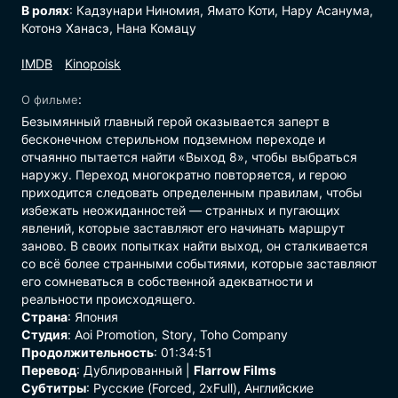
В ролях
: Кадзунари Ниномия, Ямато Коти, Нару Асанума,
Котонэ Ханасэ, Нана Комацу
:
О фильме
Безымянный главный герой оказывается заперт в
бесконечном стерильном подземном переходе и
отчаянно пытается найти «Выход 8», чтобы выбраться
наружу. Переход многократно повторяется, и герою
приходится следовать определенным правилам, чтобы
избежать неожиданностей — странных и пугающих
явлений, которые заставляют его начинать маршрут
заново. В своих попытках найти выход, он сталкивается
со всё более странными событиями, которые заставляют
его сомневаться в собственной адекватности и
реальности происходящего.
Страна
: Япония
Студия
: Aoi Promotion, Story, Toho Company
Продолжительность
: 01:34:51
Перевод
: Дублированный |
Flarrow Films
Субтитры
: Русские (Forced, 2xFull), Английские