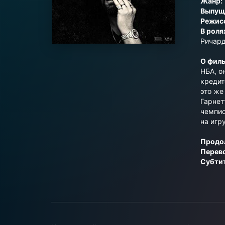
Жанр:
Выпущ
Режис
В роля
Ричард
О филь
НБА, о
кредит
это же
Гарнет
чемпио
на игр
Продо
Перев
Субти