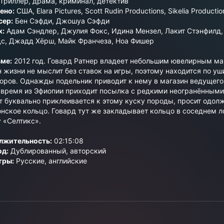
Триллер
,
драма
,
криминал
,
детектив
ено:
США, Elara Pictures, Scott Rudin Productions, Sikelia Productio
сер:
Бен Сэфди, Джошуа Сэфди
х:
Адам Сэндлер, Джулия Фокс, Идина Мензел, Лакит Стэнфилд, К
с, Джадд Хёрш, Майк Франчеза, Ноа Фишер
ме:
2012 год. Говард Ратнер владеет небольшим ювелирным ма
н жизни не мыслит без ставок на игры, поэтому находится по уш
оров. Однажды подельник приводит к нему в магазин ведущего 
 время из Эфиопии приходит посылка с редкими неогранённым
т буквально приклеивается к этому куску породы, просит одолжи
нское кольцо. Говард тут же закладывает кольцо в соседнем 
у «Селтикс».
лжительность:
02:15:08
од:
Дублированный, авторский
тры:
Русские, английские