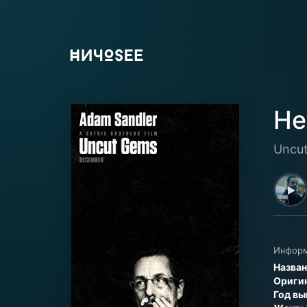
Не
Uncu
Информ
Назван
Оригин
Год вы