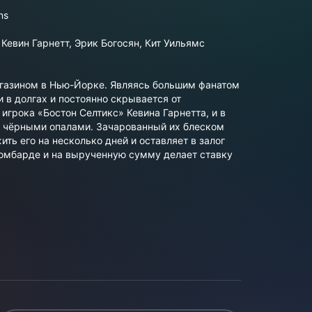
ns
евин Гарнетт, Эрик Богосян, Кит Уильямс
газином в Нью-Йорке. Являясь большим фанатом
и в долгах и постоянно скрывается от
игрока «Бостон Селтикс» Кевина Гарнетта, и в
и чёрными опалами. Зачарованный их блеском
ть его на несколько дней и оставляет в залог
ломбарде и на вырученную сумму делает ставку