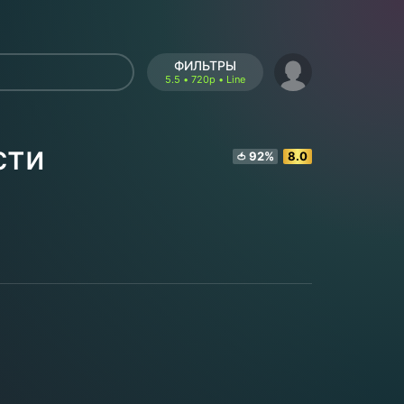
ФИЛЬТРЫ
5.5 • 720p • Line
сти
92%
8.0
🍅