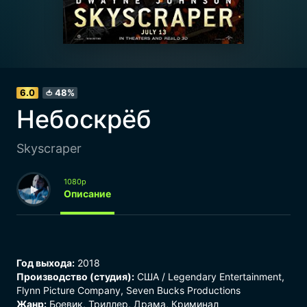
6.0
48%
🍅
Небоскрёб
Skyscraper
1080p
Описание
Год выхода:
2018
Производство (студия):
США / Legendary Entertainment,
Flynn Picture Company, Seven Bucks Productions
Жанр:
Боевик, Триллер, Драма, Криминал