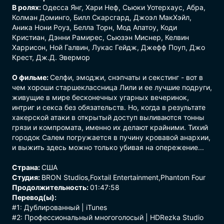
В ролях:
Одесса Янг, Хари Неф, Сьюки Уотерхаус, Абра,
Колман Доминго, Билл Скарсгард, Джоэл МакХэйл,
Аника Нони Роуз, Белла Торн, Мод Апатоу, Коди
Кристиан, Дэнни Рамирес, Сьюзэн Миснер, Келвин
Харрисон, Ной Галвин, Лукас Гейдж, Джефф Поуп, Джо
Крест, Дж.Д. Эвермор
О фильме:
Селфи, эмоджи, снэпчаты и секстинг - вот в
чем хороши старшеклассница Лили и ее лучшие подруги,
живущие в мире бесконечных угарных вечеринок,
интриг и секса без обязательств. Но, когда в результате
хакерской атаки в открытый доступ выливаются тонны
грязи и компромата, именно их делают крайними. Тихий
городок Салем погружается в пучину кровавой анархии,
и выжить здесь можно только убивая на опережение...
Страна:
США
Студия:
BRON Studios,Foxtail Entertainment,Phantom Four
Продолжительность:
01:47:58
Перевод(ы):
#1: Дублированный | iTunes
#2: Профессиональный многоголосый | HDRezka Studio