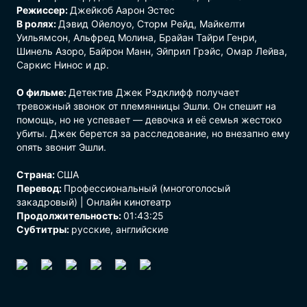
Режиссер:
Джейкоб Аарон Эстес
В ролях:
Дэвид Ойелоуо, Сторм Рейд, Майкелти
Уильямсон, Альфред Молина, Брайан Тайри Генри,
Шинель Азоро, Байрон Манн, Эйприл Грэйс, Омар Лейва,
Саркис Нинос и др.
О фильме:
Детектив Джек Рэдклифф получает
тревожный звонок от племянницы Эшли. Он спешит на
помощь, но не успевает — девочка и её семья жестоко
убиты. Джек берется за расследование, но внезапно ему
опять звонит Эшли.
Страна:
США
Перевод:
Профессиональный (многоголосый
закадровый) | Онлайн кинотеатр
Продолжительность:
01:43:25
Субтитры:
русские, английские