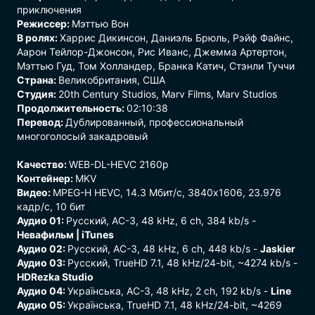
приключения
Режиссер:
Мэттью Вон
В ролях:
Харрис Дикинсон, Даниэль Брюль, Рэйф Файнс,
Аарон Тейлор-Джонсон, Рис Иванс, Джемма Артертон,
Мэттью Гуд, Том Холландер, Бранка Катич, Стэнли Туччи
Страна:
Великобритания, США
Студия:
20th Century Studios, Marv Films, Marv Studios
Продолжительность:
02:10:38
Перевод:
Дублированный, профессиональный
многоголосый закадровый
Качество:
WEB-DL-HEVC 2160p
Контейнер:
MKV
Видео:
MPEG-H HEVC, 14.3 Mбит/с, 3840x1606, 23.976
кадр/с, 10 бит
Аудио 01:
Русский, AC-3, 48 kHz, 6 ch, 384 kb/s -
Невафильм | iTunes
Аудио 02:
Русский, AC-3, 48 kHz, 6 ch, 448 kb/s -
Jaskier
Аудио 03:
Русский, TrueHD 7.1, 48 kHz/24-bit, ~4274 kb/s -
HDRezka Studio
Аудио 04:
Українська, AC-3, 48 kHz, 2 ch, 192 kb/s -
Line
Аудио 05:
Українська, TrueHD 7.1, 48 kHz/24-bit, ~4269