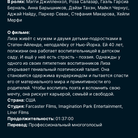
В ролях:
Мэгги Джилленхол, Роза Салазар, Гаэль Гарсиа
Берналь, Анна Барышников, Дэйзи Тахэн, Майкл Чернус,
Аджай Найду, Паркер Севак, Стефания Макарова, Хейли
Мерфи
О фильме:
Лиза живёт с мужем и двумя детьми-подростками в
Статен-Айленде, неподалёку от Нью-Йорка. Ей 40 лет,
полжизни она работает воспитательницей в детском
саду. И ещё у неё есть страсть - поэзия. Однажды у
одного из своих пятилетних воспитанников Лиза
открывает гениальный поэтический талант. Она
становится одержима вундеркиндом и пытается спасти
его от материального мира и примитивности его
родителей. Чтобы воспитать поэта и вспомнить свою
мечту, она рискует карьерой, семьёй и свободой.
Страна:
США
Студия:
Farcaster Films, Imagination Park Entertainment,
Liner Films
Продолжительность:
01:37:00
Перевод:
Профессиональный многоголосый