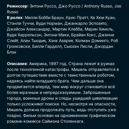
Режиссер
: Энтони Руссо, Джо Руссо / Anthony Russo, Joe
Russo
В ролях
: Милли Бобби Браун, Крис Пратт, Ке Хюи Куан,
Стэнли Туччи, Вуди Норман, Джанкарло Эспозито,
Джейсон Александер, Мартин Клебба, Марин Хинкль,
Вуди Харрельсон, Энтони Маки, Брайан Кокс, Дженни
Слейт, Алан Тьюдик, Хэнк Азария, Колман Доминго, Роб
Гронковски, Билли Гарделл, Сьюзэн Лесли, Джордан
Блэк
Описание
: Америка, 1997 год. Страна лежит в руинах
после техногенной катастрофы. Мишель отправляется в
долгое путешествие вместе с таинственным роботом,
надеясь найти младшего брата. Чем дальше она
продвигается вперёд, тем мир вокруг становится всё
более мрачным и непредсказуемым. Заброшенные
города, военные дроны и следы ушедшей цивилизации
только усложняют поиски. Но, несмотря на опасности,
Мишель должна продолжать путь, ведь отступать уже
поздно. Фильм основан на одноименном графическом
романе-комиксе Саймона Столенхага.