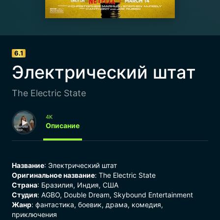
6.1
Электрический штат
The Electric State
4K
Описание
Название
: Электрический штат
Оригинальное название
: The Electric State
Страна
: Бразилия, Индия, США
Студия
: AGBO, Double Dream, Skybound Entertainment
Жанр
:
фантастика
,
боевик
,
драма
,
комедия
,
приключения