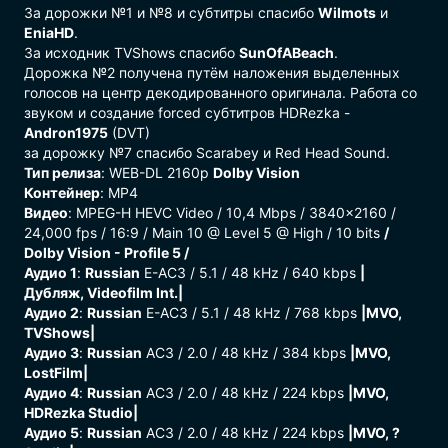
За дорожки №1 и №8 и субтитры спасибо
Wilmots
и
EniaHD
.
За исходник TVShows спасибо
SunOfABeach
.
Дорожка №2 получена путём наложения выделенных
голосов на центр декодированного оригинала. Работа со
звуком и создание forced субтитров HDRezka -
Andron1975
(DVT)
за дорожку №7 спасибо Scarabey и Red Head Sound.
Тип релиза
: WEB-DL 2160p
Dolby Vision
Контейнер
: MP4
Видео
: MPEG-H HEVC Video / 10,4 Mbps / 3840x2160 /
24,000 fps / 16:9 / Main 10 @ Level 5 @ High / 10 bits
/
Dolby Vision - Profile 5 /
Аудио 1
:
Russian
E-AC3 / 5.1 / 48 kHz / 640 kbps
|
Дубляж, Videofilm Int.|
Аудио 2
:
Russian
E-AC3 / 5.1 / 48 kHz / 768 kbps
|MVO,
TVShows|
Аудио 3
:
Russian
AC3 / 2.0 / 48 kHz / 384 kbps
|MVO,
LostFilm|
Аудио 4
:
Russian
AC3 / 2.0 / 48 kHz / 224 kbps
|MVO,
HDRezka Studio|
Аудио 5
:
Russian
AC3 / 2.0 / 48 kHz / 224 kbps
|MVO, ?