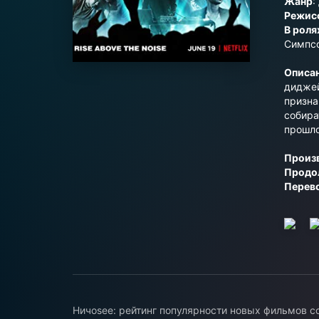
Жанр
:
Режис
В роля
Симпсо
Описа
диджей
призна
собира
прошло
Произ
Продо
Перев
Ничоsee: рейтинг популярности новых фильмов с