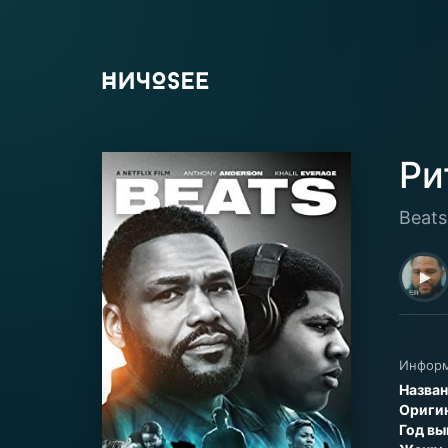
Ри
Beats
Информ
Назва
Оригин
Год вы