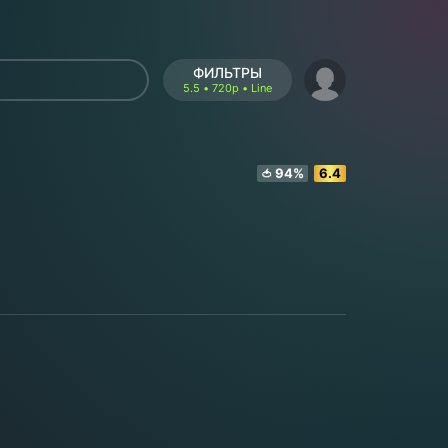
ФИЛЬТРЫ
5.5 • 720p • Line
94%
6.4
🍅