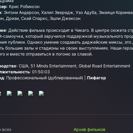
Драма
сер
: Крис Робинсон
х
: Энтони Андерсон, Халил Эвередж, Узо Адуба, Эмаяци Коринеа
н, Дризи, Скай Спаркс, Эшли Джексон
ние
: Действие фильма происходит в Чикаго. В центре сюжета с
-самоучка, который заручился поддержкой музыкального прод
ния публики. Однако умение создавать диджейские миксы, это д
ть большие залы и стадионы на своих выступлениях. Наши геро
го и вместе отправиться в погоню за славой.
водство
: США, 51 Minds Entertainment, Global Road Entertainment
лжительность
: 01:50:03
од
: Профессиональный (дублированный) |
Пифагор
о всех
Архив фильмов