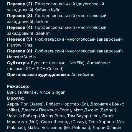
Перевод (2)
: Профессиональный (двухголосый
закадровый) Кубик в Кубе
Перевод (3)
: Профессиональный (многоголосый
закадровый) Jaskier
Перевод (4)
: Профессиональный (многоголосый
закадровый) IdeaFilm
Перевод (5)
: Любительский (многоголосый закадровый)
Flarrow Films
Перевод (6)
: Любительский (многоголосый закадровый)
HamsterStudio
Субтитры
: Русские (полные - NetFlix), Английские
(полные, SDH, SDH-Colored)
Оригинальная аудиодорожка
: Английская
Режиссер
:
Винс Гиллиган / Vince Gilligan
В ролях
:
Аарон Пол (Jesse), Роберт Форстер (Ed), Джонатан Бэнкс
(Mike), Джесси Племонс (Todd), Мэтт Джонс (Badger),
Чарльз Бэйкер (Skinny Pete), Том Бауэр (Lou), Скотт
Макартур (Neil), Скотт Шеперд (Casey), Тесс Харпер (Mrs.
Pinkman), Майкл Бофшевер (Mr. Pinkman), Ларри Хэнкин