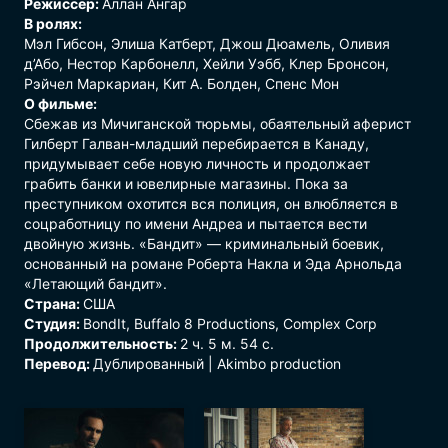
Режиссер:
Аллан Ангар
В ролях:
Мэл Гибсон, Элиша Катберт, Джош Дюамель, Оливия
д’Або, Нестор Карбонелл, Хейли Уэбб, Клер Бронсон,
Рэйчел Маркариан, Кит А. Болден, Спенс Мон
О фильме:
Сбежав из Мичиганской тюрьмы, обаятельный аферист
Гилберт Галван-младший перебирается в Канаду,
придумывает себе новую личность и продолжает
грабить банки и ювелирные магазины. Пока за
преступником охотится вся полиция, он влюбляется в
соцработницу по имени Андреа и пытается вести
двойную жизнь. «Бандит» — криминальный боевик,
основанный на романе Роберта Накла и Эда Арнольда
«Летающий бандит».
Страна:
США
Студия:
BondIt, Buffalo 8 Productions, Complex Corp
Продолжительность:
2 ч. 5 м. 54 с.
Перевод:
Дублированный | Akimbo production