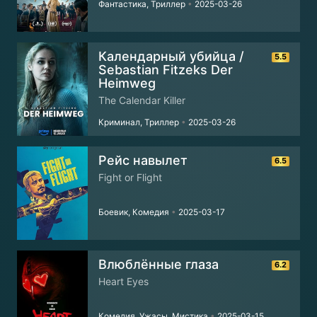
Фантастика, Триллер
•
2025-03-26
Календарный убийца /
5.5
Sebastian Fitzeks Der
Heimweg
The Calendar Killer
Криминал, Триллер
•
2025-03-26
Рейс навылет
6.5
Fight or Flight
Боевик, Комедия
•
2025-03-17
Влюблённые глаза
6.2
Heart Eyes
Комедия, Ужасы, Мистика
•
2025-03-15