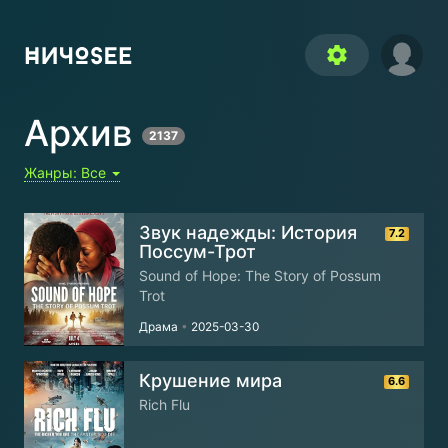
settings
Архив
2137
Жанры:
Все
Звук надежды: История
7.2
Поссум-Трот
Sound of Hope: The Story of Possum
Trot
Драма
•
2025-03-30
Крушение мира
6.6
Rich Flu