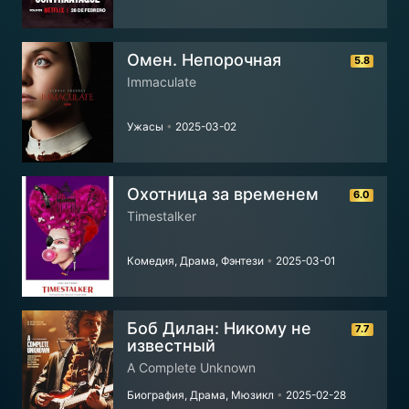
Омен. Непорочная
5.8
Immaculate
Ужасы
•
2025-03-02
Охотница за временем
6.0
Timestalker
Комедия, Драма, Фэнтези
•
2025-03-01
Боб Дилан: Никому не
7.7
известный
A Complete Unknown
Биография, Драма, Мюзикл
•
2025-02-28