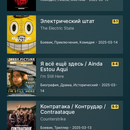
Электрический штат
6.1
The Electric State
Боевик, Приключения, Комедия
•
2025-03-14
Я всё ещё здесь / Ainda
8.6
Estou Aqui
I'm Still Here
Биография, Драма, Исторический
•
2025-03-
14
Контратака / Контрудар /
6.0
Contraataque
Counterstrike
Боевик, Триллер
•
2025-03-13