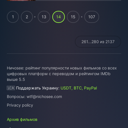
1
2
13
14
15
107
261...280 из 2137
Ничоsee: рейтинг популярности новых фильмов со всех
цифровых платформ с переводом и рейтингом IMDb
выше 5.5
🇺🇦 Поддержать Украину:
USDT, BTC, PayPal
Вопросы:
wtf@nichosee.com
Privacy policy
Архив фильмов