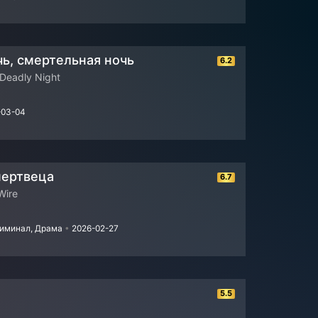
чь, смертельная ночь
6.2
 Deadly Night
-03-04
мертвеца
6.7
Wire
риминал, Драма
•
2026-02-27
5.5