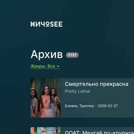
Архив
2137
Жанры:
Все
Смертельно прекрасна
Pretty Lethal
Боевик, Триллер
•
2026-03-27
GOAT: Мечтай по-крупно