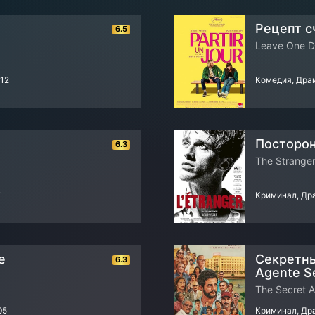
Рецепт сч
6.5
Leave One 
12
Комедия, Дра
Посторонн
6.3
The Strange
7
Криминал, Д
e
Секретны
6.3
Agente S
The Secret 
05
Криминал, Др