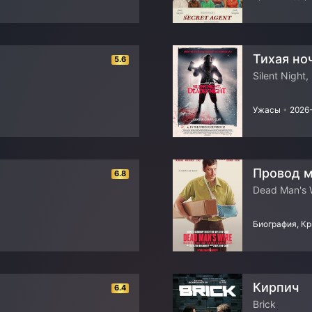
Тихая но
5.6
Silent Night,
Ужасы
•
2026
Провод 
6.8
Dead Man's 
Биография, К
Кирпич
6.4
Brick