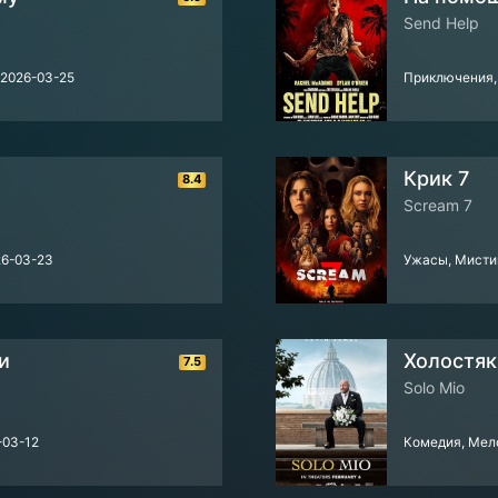
Send Help
2026-03-25
Приключения,
Крик 7
8.4
Scream 7
6-03-23
Ужасы, Мист
и
Холостяк
7.5
Solo Mio
-03-12
Комедия, Ме