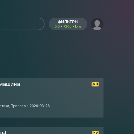
ФИЛЬТРЫ
5.5 • 720p • Line
 машина
6.3
стика, Триллер
•
2026-03-26
ь!
7.2