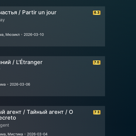
астья / Partir un jour
6.3
Day
ма, Мюзикл
•
2026-03-10
ий / L'Étranger
7.0
r
рама
•
2026-03-06
й агент / Тайный агент / O
7.3
ecreto
Agent
ама, Мистика
•
2026-03-04