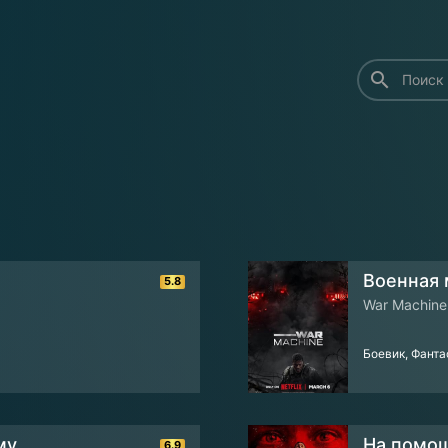
search
Военная
5.8
War Machine
Боевик, Фанта
му
На помощ
6.9