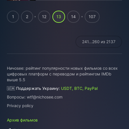
1
2
12
13
14
107
241...260 из 2137
Ничоsee: рейтинг популярности новых фильмов со всех
цифровых платформ с переводом и рейтингом IMDb
выше 5.5
🇺🇦 Поддержать Украину:
USDT, BTC, PayPal
Вопросы:
wtf@nichosee.com
Privacy policy
Архив фильмов