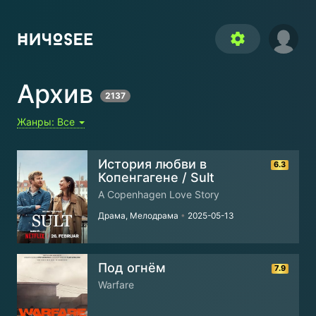
settings
Архив
2137
Жанры:
Все
История любви в
6.3
Копенгагене / Sult
A Copenhagen Love Story
Драма, Мелодрама
•
2025-05-13
Под огнём
7.9
Warfare