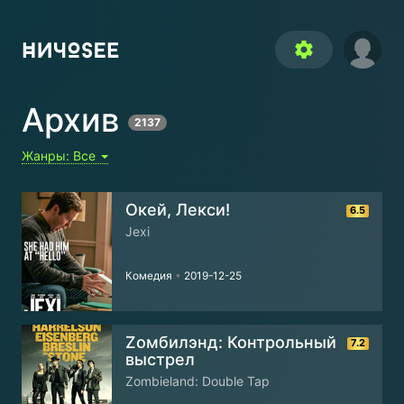
settings
Архив
2137
Жанры:
Все
Окей, Лекси!
6.5
Jexi
Комедия
•
2019-12-25
Zомбилэнд: Контрольный
7.2
выстрел
Zombieland: Double Tap