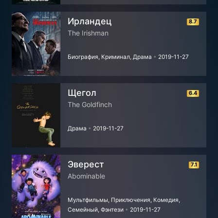
Ирландец
8.7
The Irishman
Биография, Криминал, Драма
•
2019-11-27
Щегол
6.4
The Goldfinch
Драма
•
2019-11-27
Эверест
7.1
Abominable
Мультфильмы, Приключения, Комедия,
Семейный, Фэнтези
•
2019-11-27